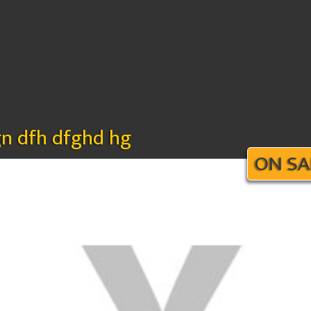
gn dfh dfghd hg
ON SA