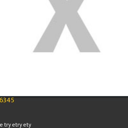
6345
e try etry ety